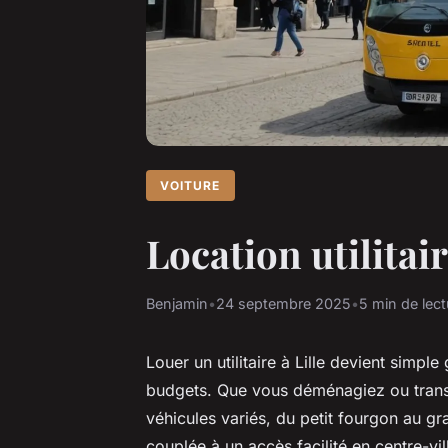
VOITURE
Location utilitair
Benjamin
•
24 septembre 2025
•
5 min de lect
Louer un utilitaire à Lille devient simpl
budgets. Que vous déménagiez ou trans
véhicules variés, du petit fourgon au gra
couplée à un accès facilité en centre-vil